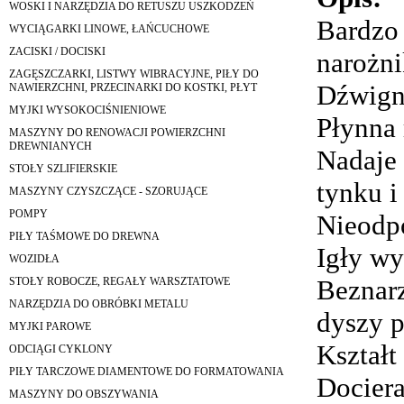
WOSKI I NARZĘDZIA DO RETUSZU USZKODZEŃ
Bardzo
WYCIĄGARKI LINOWE, ŁAŃCUCHOWE
ZACISKI / DOCISKI
narożni
ZAGĘSZCZARKI, LISTWY WIBRACYJNE, PIŁY DO
Dźwign
NAWIERZCHNI, PRZECINARKI DO KOSTKI, PŁYT
MYJKI WYSOKOCIŚNIENIOWE
Płynna 
MASZYNY DO RENOWACJI POWIERZCHNI
DREWNIANYCH
Nadaje 
STOŁY SZLIFIERSKIE
tynku i
MASZYNY CZYSZCZĄCE - SZORUJĄCE
POMPY
Nieodpo
PIŁY TAŚMOWE DO DREWNA
Igły wy
WOZIDŁA
Beznarz
STOŁY ROBOCZE, REGAŁY WARSZTATOWE
NARZĘDZIA DO OBRÓBKI METALU
dyszy 
MYJKI PAROWE
Kształt
ODCIĄGI CYKLONY
PIŁY TARCZOWE DIAMENTOWE DO FORMATOWANIA
Dociera
MASZYNY DO OBSZYWANIA