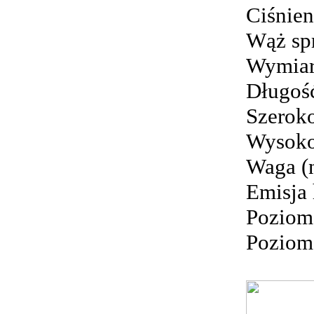
Ciśnien
Wąż sp
Wymiar
Długoś
Szerok
Wysoko
Waga (n
Emisja 
Poziom 
Poziom