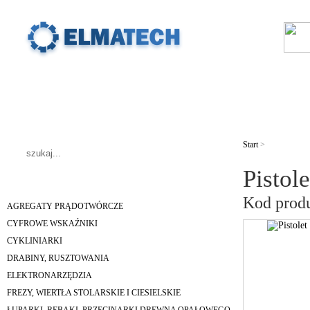
SKLEP
PROMOCJE
NOWOŚCI
Start
>
Pistol
Kod prod
AGREGATY PRĄDOTWÓRCZE
CYFROWE WSKAŹNIKI
CYKLINIARKI
DRABINY, RUSZTOWANIA
ELEKTRONARZĘDZIA
FREZY, WIERTŁA STOLARSKIE I CIESIELSKIE