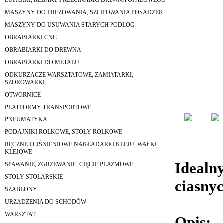
ŁUPARKI, RĘBAKI, PRZECINARKI DREWNA OPAŁOWEGO
MASZYNY DO FREZOWANIA, SZLIFOWANIA POSADZEK
MASZYNY DO USUWANIA STARYCH PODŁÓG
OBRABIARKI CNC
OBRABIARKI DO DREWNA
OBRABIARKI DO METALU
ODKURZACZE WARSZTATOWE, ZAMIATARKI,
SZOROWARKI
OTWORNICE
PLATFORMY TRANSPORTOWE
PNEUMATYKA
PODAJNIKI ROLKOWE, STOŁY ROLKOWE
RĘCZNE I CIŚNIENIOWE NAKŁADARKI KLEJU, WAŁKI
KLEJOWE
Idealn
SPAWANIE, ZGRZEWANIE, CIĘCIE PLAZMOWE
STOŁY STOLARSKIE
ciasny
SZABLONY
URZĄDZENIA DO SCHODÓW
WARSZTAT
Opis: