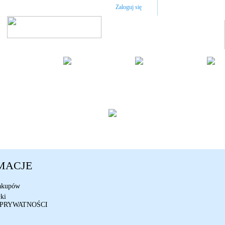
Zaloguj się
O FIRMIE
REGULAMIN
KO
MACJE
akupów
ki
 PRYWATNOŚCI